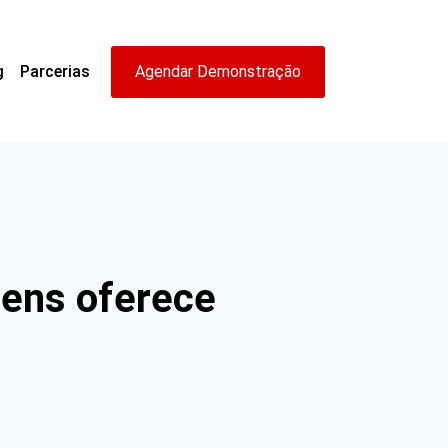
g
Parcerias
Agendar Demonstração
gens oferece