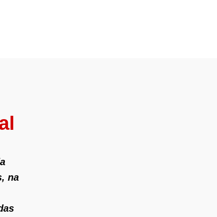
al
da
s, na
das