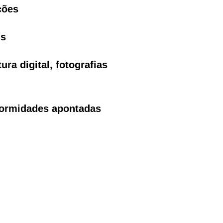
ções
is
ra digital, fotografias
nformidades apontadas