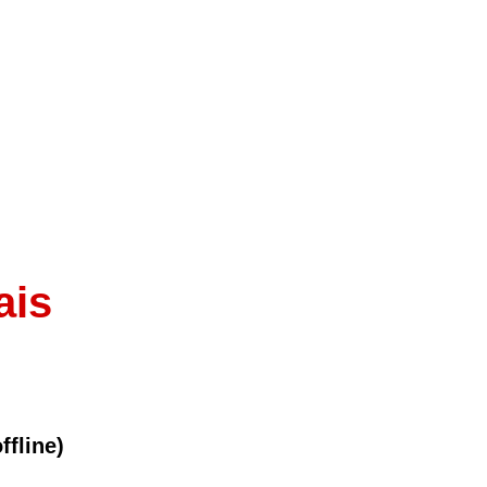
ais
ffline)